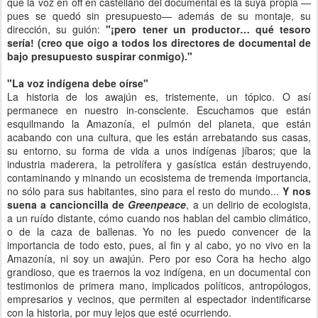
que la voz en off en castellano del documental es la suya propia —
pues se quedó sin presupuesto— además de su montaje, su
dirección, su guión:
"¡pero tener un productor… qué tesoro
sería! (creo que oigo a todos los directores de documental de
bajo presupuesto suspirar conmigo)."
"La voz indígena debe oírse"
La historia de los awajún es, tristemente, un tópico. O así
permanece en nuestro in-consciente. Escuchamos que están
esquilmando la Amazonía, el pulmón del planeta, que están
acabando con una cultura, que les están arrebatando sus casas,
su entorno, su forma de vida a unos indígenas jíbaros; que la
industria maderera, la petrolífera y gasística están destruyendo,
contaminando y minando un ecosistema de tremenda importancia,
no sólo para sus habitantes, sino para el resto do mundo...
Y nos
suena a cancioncilla de
Greenpeace
, a un delirio de ecologista,
a un ruído distante, cómo cuando nos hablan del cambio climático,
o de la caza de ballenas. Yo no les puedo convencer de la
importancia de todo esto, pues, al fin y al cabo, yo no vivo en la
Amazonía, ni soy un awajún. Pero por eso Cora ha hecho algo
grandioso, que es traernos la voz indígena, en un documental con
testimonios de primera mano, implicados políticos, antropólogos,
empresarios y vecinos, que permiten al espectador indentificarse
con la historia, por muy lejos que esté ocurriendo.