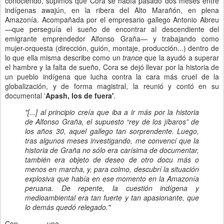
conociendo, supimos que Cora se había pasado dos meses entre
indígenas awajún, en la ribera del Alto Marañón, en plena
Amazonía. Acompañada por el empresario gallego Antonio Abreu
—que perseguía el sueño de encontrar al descendiente del
emigrante emprendedor Alfonso Graña— y trabajando como
mujer-orquesta (dirección, guión, montaje, producción...) dentro de
lo que ella misma describe como un
trance
que la ayudó a superar
el hambre y la falta de sueño, Cora se dejó llevar por la historia de
un pueblo indígena que lucha contra la cara más cruel de la
globalización, y de forma magistral, la reunió y contó en su
documental '
Apash, los de fuera'
.
"[...] al principio creía que iba a ir más por la historia
de Alfonso Graña, el supuesto “rey de los jíbaros” de
los años 30, aquel gallego tan sorprendente. Luego,
tras algunos meses investigando, me convencí que la
historia de Graña no sólo era carísima de documentar,
también era objeto de deseo de otro docu más o
menos en marcha, y, para colmo, descubrí la situación
explosiva que había en ese momento en la Amazonía
peruana. De repente, la cuestión indígena y
medioambiental era tan fuerte y tan apasionante, que
lo demás quedó relegado."
Con una