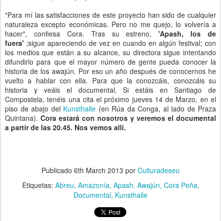
"Para mí las satisfacciones de este proyecto han sido de cualquier
naturaleza excepto económicas. Pero no me quejo, lo volvería a
hacer", confiesa Cora. Tras su estreno,
'Apash, los de
fuera'
;sigue apareciendo de vez en cuando en algún festival; con
los medios que están a su alcance, su directora sigue intentando
difundirlo para que el mayor número de gente pueda conocer la
historia de los awajún. Por eso un año después de conocernos he
vuelto a hablar con ella. Para que la conozcáis, conozcáis su
historia y veáis el documental. Si estáis en Santiago de
Compostela, tenéis una cita el próximo jueves 14 de Marzo, en el
piso de abajo del
Kunsthalle
(en Rúa da Conga, al lado de Praza
Quintana).
Cora estará con nosotros y veremos el documental
a partir de las 20.45. Nos vemos allí.
Publicado
6th March 2013
por
Culturadeseu
Etiquetas:
Abreu
Amazonía
Apash
Awajún
Cora Peña
Documental
Kunsthalle